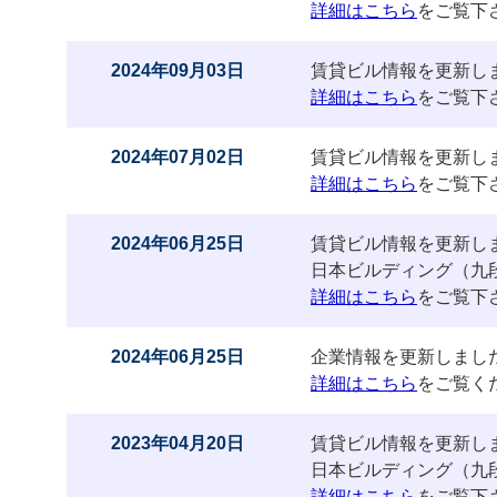
詳細はこちら
をご覧下
2024年09月03日
賃貸ビル情報を更新し
詳細はこちら
をご覧下
2024年07月02日
賃貸ビル情報を更新し
詳細はこちら
をご覧下
2024年06月25日
賃貸ビル情報を更新し
日本ビルディング（九
詳細はこちら
をご覧下
2024年06月25日
企業情報を更新しまし
詳細はこちら
をご覧く
2023年04月20日
賃貸ビル情報を更新し
日本ビルディング（九
詳細はこちら
をご覧下