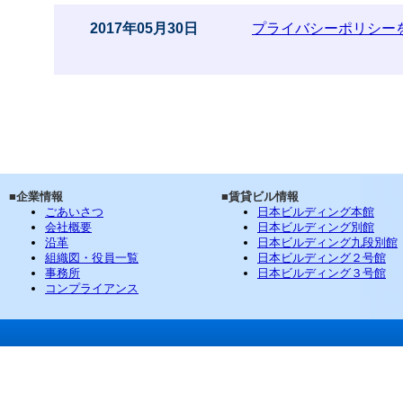
2017年05月30日
プライバシーポリシー
■企業情報
■賃貸ビル情報
ごあいさつ
日本ビルディング本館
会社概要
日本ビルディング別館
沿革
日本ビルディング九段別館
組織図・役員一覧
日本ビルディング２号館
事務所
日本ビルディング３号館
コンプライアンス